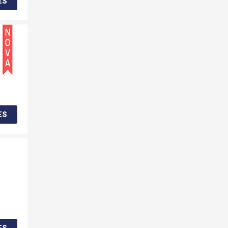
ES
ES