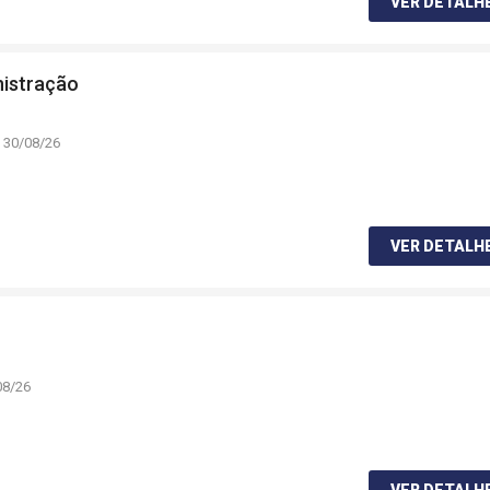
VER DETALH
nistração
 30/08/26
VER DETALH
08/26