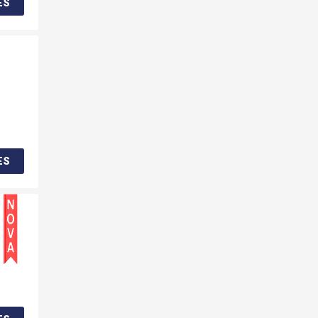
ES
ES