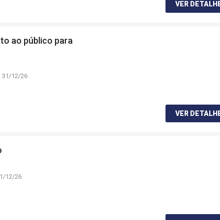
VER DETALH
to ao público para
à 31/12/26
VER DETALH
o
31/12/26