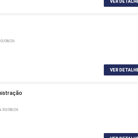
VER DETALH
30/08/26
VER DETALH
nistração
à 30/08/26