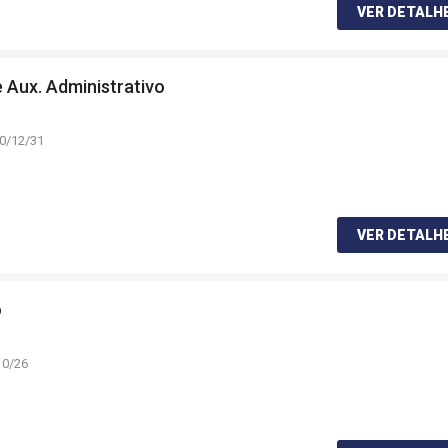
VER DETALH
 Aux. Administrativo
20/12/31
VER DETALH
o
10/26