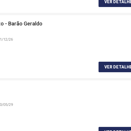
VER DETALH
to - Barão Geraldo
31/12/26
VER DETALH
30/05/29